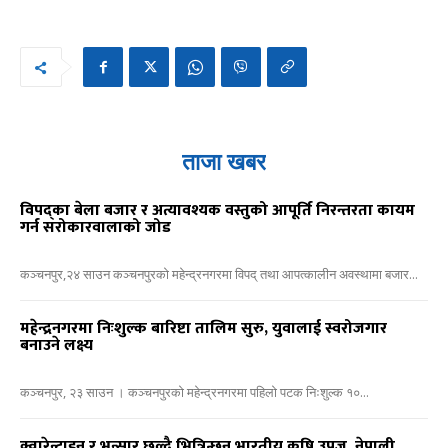
ताजा खबर
विपद्का बेला बजार र अत्यावश्यक वस्तुको आपूर्ति निरन्तरता कायम
गर्न सरोकारवालाको जोड
कञ्चनपुर,२४ साउन कञ्चनपुरको महेन्द्रनगरमा विपद् तथा आपत्कालीन अवस्थामा बजार...
महेन्द्रनगरमा निःशुल्क बारिष्टा तालिम सुरु, युवालाई स्वरोजगार
बनाउने लक्ष्य
कञ्चनपुर, २३ साउन । कञ्चनपुरको महेन्द्रनगरमा पहिलो पटक निःशुल्क १०...
क्वारेन्टाइन र भन्सार छल्दै भित्रिन्छन् भारतीय कृषि उपज, नेपाली