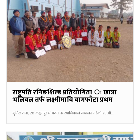
राष्ट्रपति रनिङशिल्ड प्रतियोगिता ः छात्रा
भलिबल तर्फ लक्ष्मीमावि बागफाँटा प्रथम
शुनिल राना, 20 कञ्चनपुर भीमदत्त नगरपालिकाले सचालन गरेको १६ औँ...