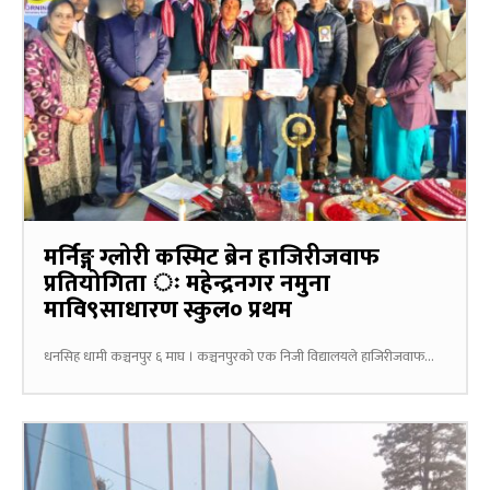
मर्निङ्ग ग्लोरी कस्मिट ब्रेन हाजिरीजवाफ
प्रतियोगिता ः महेन्द्रनगर नमुना
मावि९साधारण स्कुल० प्रथम
धनसिह धामी कञ्चनपुर ६ माघ । कञ्चनपुरको एक निजी विद्यालयले हाजिरीजवाफ...