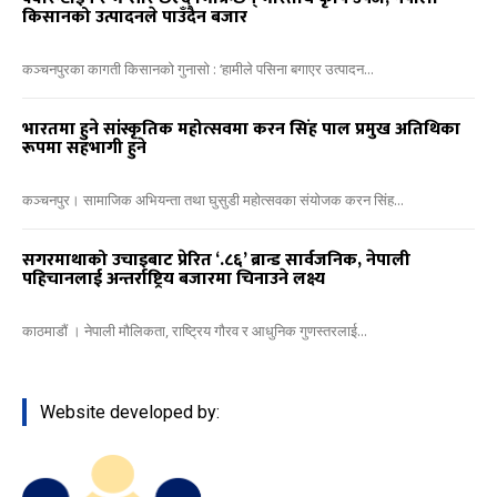
किसानको उत्पादनले पाउँदैन बजार
कञ्चनपुरका कागती किसानको गुनासो : ‘हामीले पसिना बगाएर उत्पादन...
भारतमा हुने सांस्कृतिक महोत्सवमा करन सिंह पाल प्रमुख अतिथिका
रूपमा सहभागी हुने
कञ्चनपुर। सामाजिक अभियन्ता तथा घुसुडी महोत्सवका संयोजक करन सिंह...
सगरमाथाको उचाइबाट प्रेरित ‘.८६’ ब्रान्ड सार्वजनिक, नेपाली
पहिचानलाई अन्तर्राष्ट्रिय बजारमा चिनाउने लक्ष्य
काठमाडौं । नेपाली मौलिकता, राष्ट्रिय गौरव र आधुनिक गुणस्तरलाई...
Website developed by: