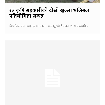
रत्न कृषि सहकारीको दाेस्राे खुल्ला भलिबल
प्रतियोगिता सम्पन्न
दिल्लीराज पन्त कञ्चनपुर ०५ माघ । कञ्चनपुरकाे भिमदत्त- १६ मा सहकारी...