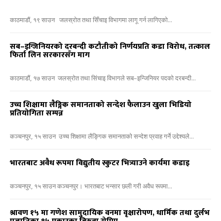
काठमाडौं, १९ साउन जलस्रोत तथा सिँचाइ विभागमा लागू गर्न लागिएको...
सब–इन्जिनियरको दरबन्दी कटौतीको निर्णयप्रति कडा विरोध, तत्काल
फिर्ता लिन सरकारसँग माग
काठमाडौं, १७ साउन जलस्रोत तथा सिंचाइ विभागले सब–इन्जिनियर पदको दरबन्दी...
उच्च शिक्षामा लैङ्गिक समानताको सन्देश फैलाउन खुला भिडियो
प्रतियोगिता सम्पन्न
कञ्चनपुर, १५ साउन उच्च शिक्षामा लैङ्गिक समानताको सन्देश प्रवाह गर्ने उद्देश्यले...
भारतबाट अवैध रूपमा विद्युतीय स्कुटर भित्र्याउने कार्यमा कडाइ
कञ्चनपुर, १५ साउन कञ्चनपुर। भारतबाट भन्सार छली गरी अवैध रूपमा...
श्रावण १५ मा गणेश सामुदायिक वनमा वृक्षारोपण, धार्मिक तथा दुर्लभ