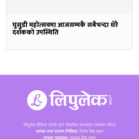
घुसुडी महोत्सवमा आजसम्मकै सबैभन्दा धेरै
दर्शकको उपस्थिति
लिपुलेक मिडिया प्राली द्वारा संचालित अनलाइन समाचार पोर्टल
अध्यक्ष तथा प्रबन्ध निर्देशक:
दिनेश सिंह महरा
प्रधान सम्पादक:
नवराज सिह महरा