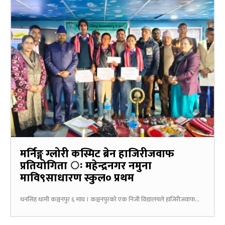
मर्निङ्ग ग्लोरी कस्मिट ब्रेन हाजिरीजवाफ
प्रतियोगिता ः महेन्द्रनगर नमुना
मावि९साधारण स्कुल० प्रथम
धनसिह धामी कञ्चनपुर ६ माघ । कञ्चनपुरको एक निजी विद्यालयले हाजिरीजवाफ...