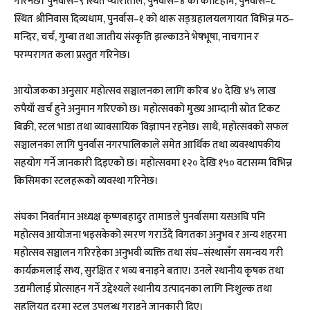
गरिनेछ। पुनर्वास–९ स्थित प्याराताल, पुनर्वास–४ को कोटिहोम, पुनर्वास–८
स्थित श्रीनिवास दिव्यधाम, पुनर्वास–१ को थारू सङ्ग्रहालयलगायत विभिन्न मठ–
मन्दिर, चर्च, गुम्बा तथा जातीय संस्कृति झल्काउने भेषभूषा, नाचगान र
परम्परागत कला प्रस्तुत गरिनेछ।
आयोजकका अनुसार महोत्सव सञ्चालनका लागि करिब ४० देखि ४५ लाख
रुपैयाँ खर्च हुने अनुमान गरिएको छ। महोत्सवको मुख्य आम्दानी स्रोत टिकट
बिक्री, स्टल भाडा तथा व्यावसायिक विज्ञापन रहनेछ। साथै, महोत्सवको सफल
सञ्चालनका लागि पुनर्वास नगरपालिकाले समेत आर्थिक तथा व्यवस्थापकीय
सहयोग गर्ने जानकारी दिइएको छ। महोत्सवमा १२० देखि १५० वटासम्म विभिन्न
किसिमका स्टलहरूको व्यवस्था गरिनेछ।
संघका निवर्तमान अध्यक्ष कृष्णबहादुर तामाङले पुनर्वासमा यसअघि पनि
महोत्सव आयोजना भइसकेको स्मरण गराउँदै विगतका अनुभव र अन्य शहरमा
महोत्सव सञ्चालन गरिरहेका अनुभवी व्यक्ति तथा संघ–संस्थासँग समन्वय गरी
कार्यक्रमलाई सभ्य, सुरक्षित र भव्य बनाइने बताए। उनले स्थानीय कृषक तथा
उद्यमीलाई प्रोत्साहन गर्ने उद्देश्यले स्थानीय उत्पादनका लागि निःशुल्क तथा
सहुलियत दरमा स्टल उपलब्ध गराइने जानकारी दिए।