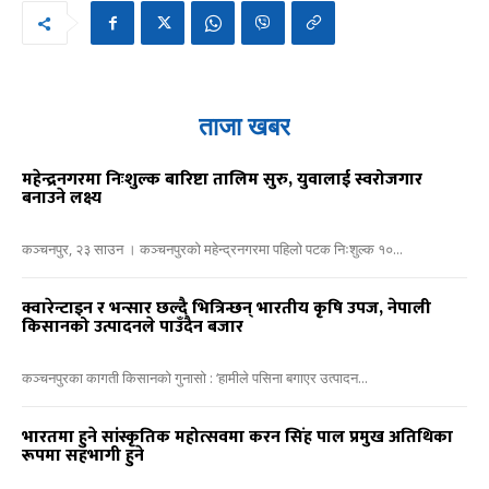
ताजा खबर
महेन्द्रनगरमा निःशुल्क बारिष्टा तालिम सुरु, युवालाई स्वरोजगार
बनाउने लक्ष्य
कञ्चनपुर, २३ साउन । कञ्चनपुरको महेन्द्रनगरमा पहिलो पटक निःशुल्क १०...
क्वारेन्टाइन र भन्सार छल्दै भित्रिन्छन् भारतीय कृषि उपज, नेपाली
किसानको उत्पादनले पाउँदैन बजार
कञ्चनपुरका कागती किसानको गुनासो : ‘हामीले पसिना बगाएर उत्पादन...
भारतमा हुने सांस्कृतिक महोत्सवमा करन सिंह पाल प्रमुख अतिथिका
रूपमा सहभागी हुने