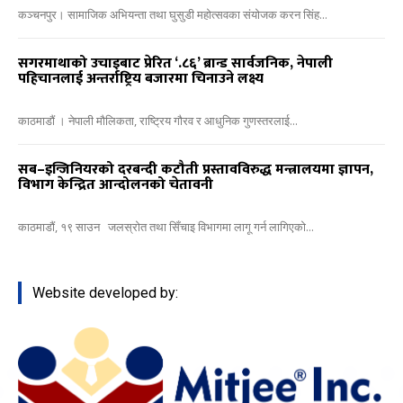
कञ्चनपुर। सामाजिक अभियन्ता तथा घुसुडी महोत्सवका संयोजक करन सिंह...
सगरमाथाको उचाइबाट प्रेरित ‘.८६’ ब्रान्ड सार्वजनिक, नेपाली
पहिचानलाई अन्तर्राष्ट्रिय बजारमा चिनाउने लक्ष्य
काठमाडौं । नेपाली मौलिकता, राष्ट्रिय गौरव र आधुनिक गुणस्तरलाई...
सब–इन्जिनियरको दरबन्दी कटौती प्रस्तावविरुद्ध मन्त्रालयमा ज्ञापन,
विभाग केन्द्रित आन्दोलनको चेतावनी
काठमाडौं, १९ साउन जलस्रोत तथा सिँचाइ विभागमा लागू गर्न लागिएको...
Website developed by: