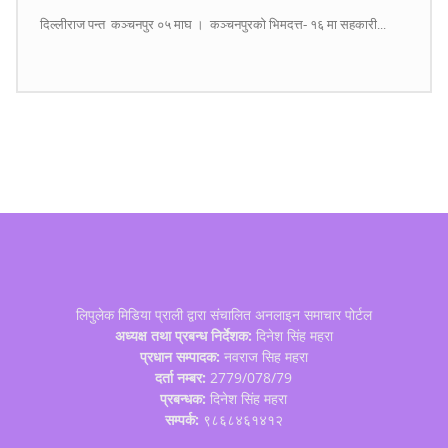
दिल्लीराज पन्त कञ्चनपुर ०५ माघ । कञ्चनपुरकाे भिमदत्त- १६ मा सहकारी...
लिपुलेक मिडिया प्राली द्वारा संचालित अनलाइन समाचार पोर्टल
अध्यक्ष तथा प्रबन्ध निर्देशक:
दिनेश सिंह महरा
प्रधान सम्पादक:
नवराज सिह महरा
दर्ता नम्बर:
2779/078/79
प्रबन्धक:
दिनेश सिंह महरा
सम्पर्क:
९८६८४६१४१२