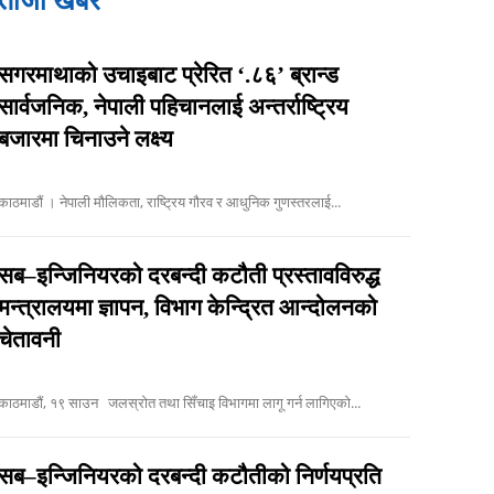
ताजा खबर
सगरमाथाको उचाइबाट प्रेरित ‘.८६’ ब्रान्ड
सार्वजनिक, नेपाली पहिचानलाई अन्तर्राष्ट्रिय
बजारमा चिनाउने लक्ष्य
काठमाडौं । नेपाली मौलिकता, राष्ट्रिय गौरव र आधुनिक गुणस्तरलाई...
सब–इन्जिनियरको दरबन्दी कटौती प्रस्तावविरुद्ध
मन्त्रालयमा ज्ञापन, विभाग केन्द्रित आन्दोलनको
चेतावनी
काठमाडौं, १९ साउन जलस्रोत तथा सिँचाइ विभागमा लागू गर्न लागिएको...
सब–इन्जिनियरको दरबन्दी कटौतीको निर्णयप्रति