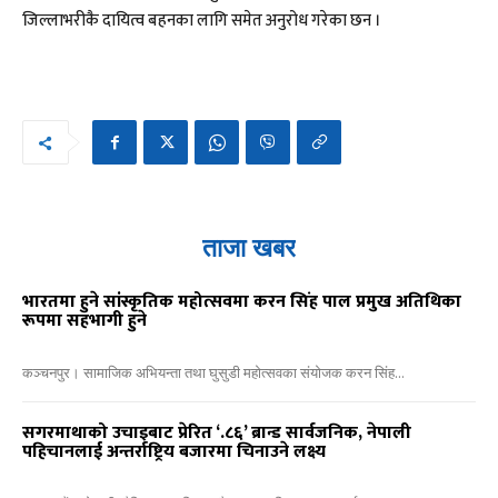
जिल्लाभरीकै दायित्व बहनका लागि समेत अनुरोध गरेका छन ।
ताजा खबर
भारतमा हुने सांस्कृतिक महोत्सवमा करन सिंह पाल प्रमुख अतिथिका
रूपमा सहभागी हुने
कञ्चनपुर। सामाजिक अभियन्ता तथा घुसुडी महोत्सवका संयोजक करन सिंह...
सगरमाथाको उचाइबाट प्रेरित ‘.८६’ ब्रान्ड सार्वजनिक, नेपाली
पहिचानलाई अन्तर्राष्ट्रिय बजारमा चिनाउने लक्ष्य