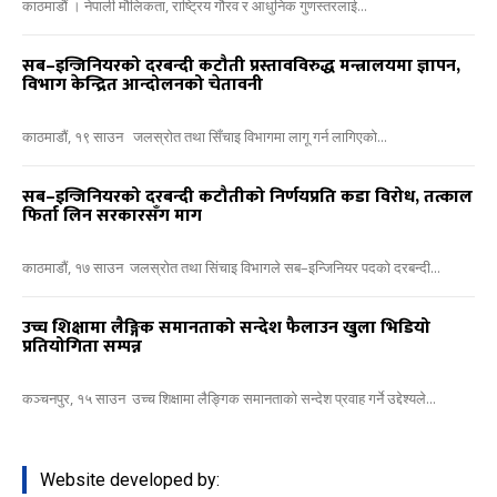
काठमाडौं । नेपाली मौलिकता, राष्ट्रिय गौरव र आधुनिक गुणस्तरलाई...
सब–इन्जिनियरको दरबन्दी कटौती प्रस्तावविरुद्ध मन्त्रालयमा ज्ञापन,
विभाग केन्द्रित आन्दोलनको चेतावनी
काठमाडौं, १९ साउन जलस्रोत तथा सिँचाइ विभागमा लागू गर्न लागिएको...
सब–इन्जिनियरको दरबन्दी कटौतीको निर्णयप्रति कडा विरोध, तत्काल
फिर्ता लिन सरकारसँग माग
काठमाडौं, १७ साउन जलस्रोत तथा सिंचाइ विभागले सब–इन्जिनियर पदको दरबन्दी...
उच्च शिक्षामा लैङ्गिक समानताको सन्देश फैलाउन खुला भिडियो
प्रतियोगिता सम्पन्न
कञ्चनपुर, १५ साउन उच्च शिक्षामा लैङ्गिक समानताको सन्देश प्रवाह गर्ने उद्देश्यले...
Website developed by: