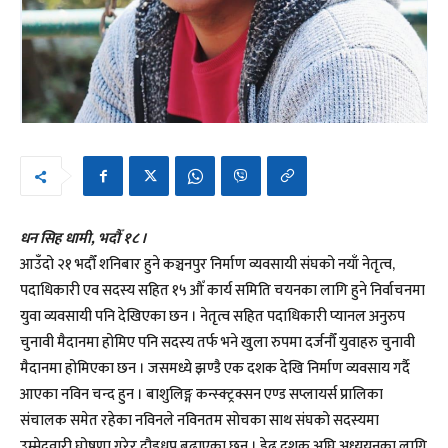
धन सिह धामी, भदौँ १८ ।
आउँदो २१ भदौँ शनिबार हुने कञ्चनपुर निर्माण व्यवसायी संघको नयाँ नेतृत्व,
पदाधिकारी एव सदस्य सहित १५ औँ कार्य समिति चयनका लागि हुने निर्वाचनमा
युवा व्यवसायी पनि देखिएका छन । नेतृत्व सहित पदाधिकारी प्यानल अनुरुप
चुनावी मैदानमा होमिए पनि सदस्य तर्फ भने खुला रुपमा दर्जनौँ युवाहरु चुनावी
मैदानमा होमिएका छन । जसमध्ये झण्डै एक दशक देखि निर्माण व्यवसाय गर्दै
आएका नविन चन्द हुन । बाशुलिङ्ग कन्स्क्ट्रक्सन एण्ड सप्लायर्स प्रालिका
संचालक समेत रहेका नविनले नविनतम सोचका साथ संघको सदस्यमा
उम्मेदवारी घोषणा गरेर दौडधुप बढाएका छन । डेढ दशक अघि अध्ययनका लागि