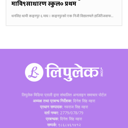
मावि९साधारण स्कुल० प्रथम
धनसिह धामी कञ्चनपुर ६ माघ । कञ्चनपुरको एक निजी विद्यालयले हाजिरीजवाफ...
लिपुलेक मिडिया प्राली द्वारा संचालित अनलाइन समाचार पोर्टल
अध्यक्ष तथा प्रबन्ध निर्देशक:
दिनेश सिंह महरा
प्रधान सम्पादक:
नवराज सिह महरा
दर्ता नम्बर:
2779/078/79
प्रबन्धक:
दिनेश सिंह महरा
सम्पर्क:
९८६८४६१४१२