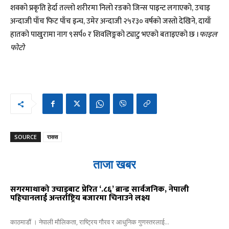
शवको प्रकृति हेर्दा तल्लो शरीरमा निलो रङको जिन्स पाइन्ट लगाएको, उचाइ
अन्दाजी पाँच फिट पाँच इन्च, उमेर अन्दाजी २५र३० वर्षको जस्तो देखिने, दायाँ
हातको पाखुरामा नाग ९सर्प० र शिवलिङ्गको ट्याटु भएको बताइएको छ ।
फाइल
फोटो
SOURCE
रासस
ताजा खबर
सगरमाथाको उचाइबाट प्रेरित ‘.८६’ ब्रान्ड सार्वजनिक, नेपाली
पहिचानलाई अन्तर्राष्ट्रिय बजारमा चिनाउने लक्ष्य
काठमाडौं । नेपाली मौलिकता, राष्ट्रिय गौरव र आधुनिक गुणस्तरलाई...