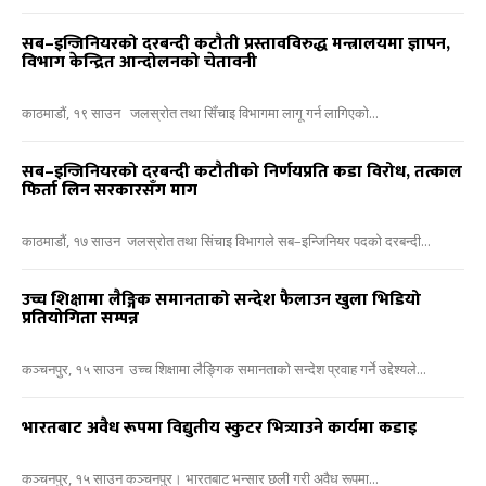
सब–इन्जिनियरको दरबन्दी कटौती प्रस्तावविरुद्ध मन्त्रालयमा ज्ञापन,
विभाग केन्द्रित आन्दोलनको चेतावनी
काठमाडौं, १९ साउन जलस्रोत तथा सिँचाइ विभागमा लागू गर्न लागिएको...
सब–इन्जिनियरको दरबन्दी कटौतीको निर्णयप्रति कडा विरोध, तत्काल
फिर्ता लिन सरकारसँग माग
काठमाडौं, १७ साउन जलस्रोत तथा सिंचाइ विभागले सब–इन्जिनियर पदको दरबन्दी...
उच्च शिक्षामा लैङ्गिक समानताको सन्देश फैलाउन खुला भिडियो
प्रतियोगिता सम्पन्न
कञ्चनपुर, १५ साउन उच्च शिक्षामा लैङ्गिक समानताको सन्देश प्रवाह गर्ने उद्देश्यले...
भारतबाट अवैध रूपमा विद्युतीय स्कुटर भित्र्याउने कार्यमा कडाइ
कञ्चनपुर, १५ साउन कञ्चनपुर। भारतबाट भन्सार छली गरी अवैध रूपमा...