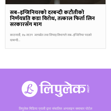
सब–इन्जिनियरको दरबन्दी कटौतीको
निर्णयप्रति कडा विरोध, तत्काल फिर्ता लिन
सरकारसँग माग
काठमाडौं, १७ साउन जलस्रोत तथा सिंचाइ विभागले सब–इन्जिनियर पदको
दरबन्दी...
लिपुलेक मिडिया प्राली द्वारा संचालित अनलाइन समाचार पोर्टल