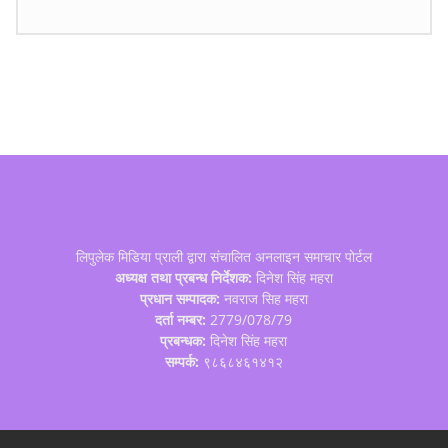
लिपुलेक मिडिया प्राली द्वारा संचालित अनलाइन समाचार पोर्टल
अध्यक्ष तथा प्रबन्ध निर्देशक:
दिनेश सिंह महरा
प्रधान सम्पादक:
नवराज सिह महरा
दर्ता नम्बर:
2779/078/79
प्रबन्धक:
दिनेश सिंह महरा
सम्पर्क:
९८६८४६१४१२