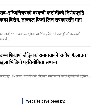
सब–इन्जिनियरको दरबन्दी कटौतीको निर्णयप्रति
कडा विरोध, तत्काल फिर्ता लिन सरकारसँग माग
ाठमाडौं, १७ साउन जलस्रोत तथा सिंचाइ विभागले सब–इन्जिनियर पदको
दरबन्दी...
उच्च शिक्षामा लैङ्गिक समानताको सन्देश फैलाउन
खुला भिडियो प्रतियोगिता सम्पन्न
कञ्चनपुर, १५ साउन उच्च शिक्षामा लैङ्गिक समानताको सन्देश प्रवाह गर्ने उद्देश्यले...
Website developed by: