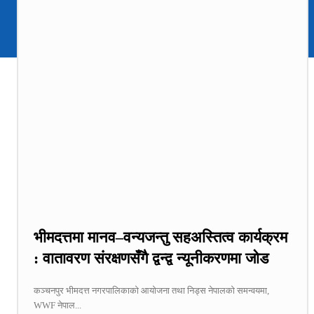
भीमदत्तमा मानव–वन्यजन्तु सहअस्तित्व कार्यक्रम
: वातावरण संरक्षणसँगै द्वन्द्व न्यूनीकरणमा जोड
कञ्चनपुर भीमदत्त नगरपालिकाको आयोजना तथा निड्स नेपालको समन्वयमा,
WWF नेपाल...