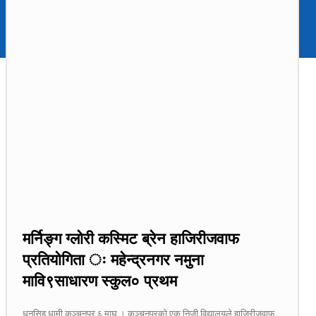
मर्निङ्ग ग्लोरी कस्मिट ब्रेन हाजिरीजवाफ
प्रतियोगिता ः महेन्द्रनगर नमुना
मावि९साधारण स्कुल० प्रथम
धनसिह धामी कञ्चनपुर ६ माघ । कञ्चनपुरको एक निजी विद्यालयले हाजिरीजवाफ...