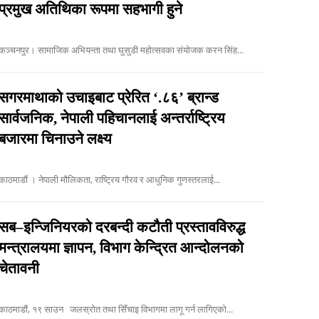
प्रमुख अतिथिका रूपमा सहभागी हुने
कञ्चनपुर। सामाजिक अभियन्ता तथा घुसुडी महोत्सवका संयोजक करन सिंह...
सगरमाथाको उचाइबाट प्रेरित ‘.८६’ ब्रान्ड
सार्वजनिक, नेपाली पहिचानलाई अन्तर्राष्ट्रिय
बजारमा चिनाउने लक्ष्य
काठमाडौं । नेपाली मौलिकता, राष्ट्रिय गौरव र आधुनिक गुणस्तरलाई...
सब–इन्जिनियरको दरबन्दी कटौती प्रस्तावविरुद्ध
मन्त्रालयमा ज्ञापन, विभाग केन्द्रित आन्दोलनको
चेतावनी
काठमाडौं, १९ साउन जलस्रोत तथा सिँचाइ विभागमा लागू गर्न लागिएको...