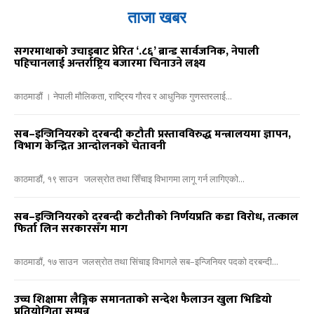
ताजा खबर
सगरमाथाको उचाइबाट प्रेरित ‘.८६’ ब्रान्ड सार्वजनिक, नेपाली
पहिचानलाई अन्तर्राष्ट्रिय बजारमा चिनाउने लक्ष्य
काठमाडौं । नेपाली मौलिकता, राष्ट्रिय गौरव र आधुनिक गुणस्तरलाई...
सब–इन्जिनियरको दरबन्दी कटौती प्रस्तावविरुद्ध मन्त्रालयमा ज्ञापन,
विभाग केन्द्रित आन्दोलनको चेतावनी
काठमाडौं, १९ साउन जलस्रोत तथा सिँचाइ विभागमा लागू गर्न लागिएको...
सब–इन्जिनियरको दरबन्दी कटौतीको निर्णयप्रति कडा विरोध, तत्काल
फिर्ता लिन सरकारसँग माग
काठमाडौं, १७ साउन जलस्रोत तथा सिंचाइ विभागले सब–इन्जिनियर पदको दरबन्दी...
उच्च शिक्षामा लैङ्गिक समानताको सन्देश फैलाउन खुला भिडियो
प्रतियोगिता सम्पन्न