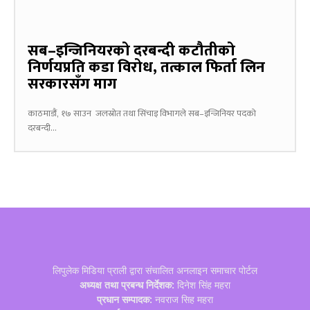
सब–इन्जिनियरको दरबन्दी कटौतीको
निर्णयप्रति कडा विरोध, तत्काल फिर्ता लिन
सरकारसँग माग
काठमाडौं, १७ साउन जलस्रोत तथा सिंचाइ विभागले सब–इन्जिनियर पदको
दरबन्दी...
लिपुलेक मिडिया प्राली द्वारा संचालित अनलाइन समाचार पोर्टल
अध्यक्ष तथा प्रबन्ध निर्देशक:
दिनेश सिंह महरा
प्रधान सम्पादक:
नवराज सिह महरा