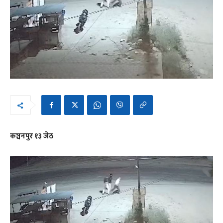
कञ्चनपुर १३ जेठ