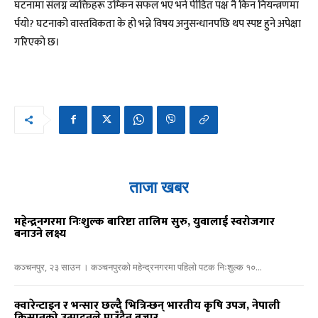
घटनामा संलग्न व्यक्तिहरू उम्किन सफल भए भने पीडित पक्ष नै किन नियन्त्रणमा
र्पयो? घटनाको वास्तविकता के हो भन्ने विषय अनुसन्धानपछि थप स्पष्ट हुने अपेक्षा
गरिएको छ।
ताजा खबर
महेन्द्रनगरमा निःशुल्क बारिष्टा तालिम सुरु, युवालाई स्वरोजगार
बनाउने लक्ष्य
कञ्चनपुर, २३ साउन । कञ्चनपुरको महेन्द्रनगरमा पहिलो पटक निःशुल्क १०...
क्वारेन्टाइन र भन्सार छल्दै भित्रिन्छन् भारतीय कृषि उपज, नेपाली
किसानको उत्पादनले पाउँदैन बजार