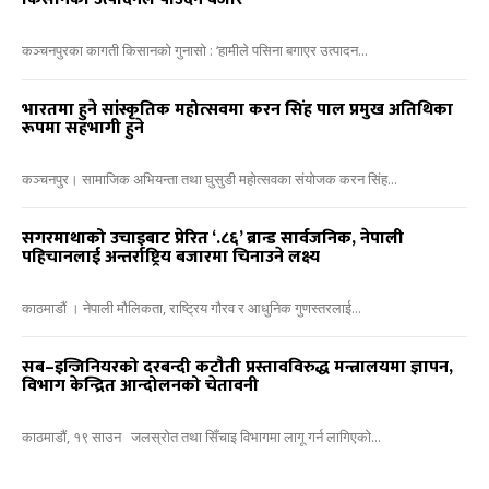
कञ्चनपुरका कागती किसानको गुनासो : ‘हामीले पसिना बगाएर उत्पादन...
भारतमा हुने सांस्कृतिक महोत्सवमा करन सिंह पाल प्रमुख अतिथिका
रूपमा सहभागी हुने
कञ्चनपुर। सामाजिक अभियन्ता तथा घुसुडी महोत्सवका संयोजक करन सिंह...
सगरमाथाको उचाइबाट प्रेरित ‘.८६’ ब्रान्ड सार्वजनिक, नेपाली
पहिचानलाई अन्तर्राष्ट्रिय बजारमा चिनाउने लक्ष्य
काठमाडौं । नेपाली मौलिकता, राष्ट्रिय गौरव र आधुनिक गुणस्तरलाई...
सब–इन्जिनियरको दरबन्दी कटौती प्रस्तावविरुद्ध मन्त्रालयमा ज्ञापन,
विभाग केन्द्रित आन्दोलनको चेतावनी
काठमाडौं, १९ साउन जलस्रोत तथा सिँचाइ विभागमा लागू गर्न लागिएको...