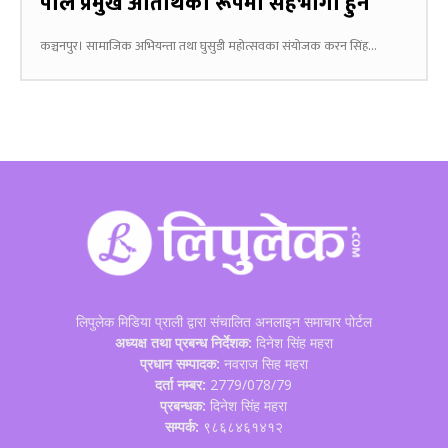
पाल प्रमुख अतिथिका रूपमा सहभागी हुने
कञ्चनपुर। सामाजिक अभियन्ता तथा घुसुडी महोत्सवका संयोजक करन सिंह...
लिपुलेक मिडिया प्राली द्वारा संचालित अनलाइन समाचार पोर्टल
अध्यक्ष तथा प्रबन्ध निर्देशक:
दिनेश सिंह महरा
प्रधान सम्पादक:
नवराज सिह महरा
दर्ता नम्बर:
2779/078/79
प्रबन्धक:
दिनेश सिंह महरा
सम्पर्क:
९८६८४६१४१२