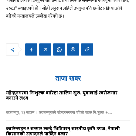
विश्वविद्यालयको उपकुलपति छनोट तथा सिफारिससम्बन्धी एकीकृत कार्यविधि,
२०८३” ल्याइएको हो । सोही अनुरूप अहिले उपकुलपति छनोट प्रक्रिया अघि
बढेको मन्त्रालयले उल्लेख गरेको छ ।
ताजा खबर
महेन्द्रनगरमा निःशुल्क बारिष्टा तालिम सुरु, युवालाई स्वरोजगार
बनाउने लक्ष्य
कञ्चनपुर, २३ साउन । कञ्चनपुरको महेन्द्रनगरमा पहिलो पटक निःशुल्क १०...
क्वारेन्टाइन र भन्सार छल्दै भित्रिन्छन् भारतीय कृषि उपज, नेपाली
किसानको उत्पादनले पाउँदैन बजार