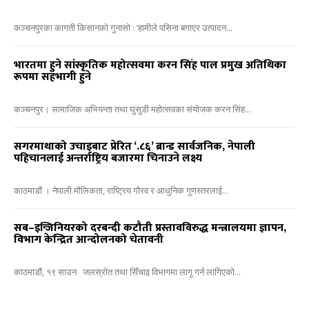
कञ्चनपुरका कागती किसानको गुनासो : ‘हामीले पसिना बगाएर उत्पादन...
भारतमा हुने सांस्कृतिक महोत्सवमा करन सिंह पाल प्रमुख अतिथिका
रूपमा सहभागी हुने
कञ्चनपुर। सामाजिक अभियन्ता तथा घुसुडी महोत्सवका संयोजक करन सिंह...
सगरमाथाको उचाइबाट प्रेरित ‘.८६’ ब्रान्ड सार्वजनिक, नेपाली
पहिचानलाई अन्तर्राष्ट्रिय बजारमा चिनाउने लक्ष्य
काठमाडौं । नेपाली मौलिकता, राष्ट्रिय गौरव र आधुनिक गुणस्तरलाई...
सब–इन्जिनियरको दरबन्दी कटौती प्रस्तावविरुद्ध मन्त्रालयमा ज्ञापन,
विभाग केन्द्रित आन्दोलनको चेतावनी
काठमाडौं, १९ साउन जलस्रोत तथा सिँचाइ विभागमा लागू गर्न लागिएको...