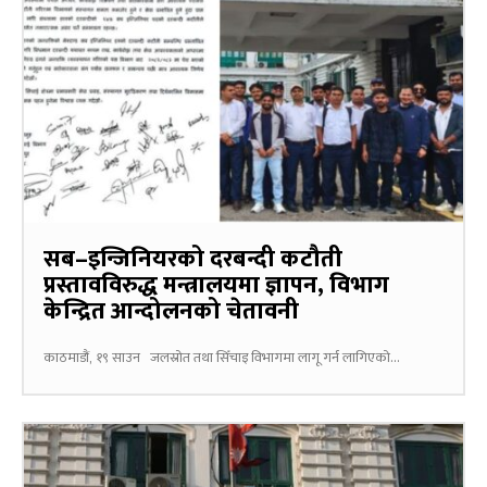
सब–इन्जिनियरको दरबन्दी कटौती
प्रस्तावविरुद्ध मन्त्रालयमा ज्ञापन, विभाग
केन्द्रित आन्दोलनको चेतावनी
काठमाडौं, १९ साउन जलस्रोत तथा सिँचाइ विभागमा लागू गर्न लागिएको...