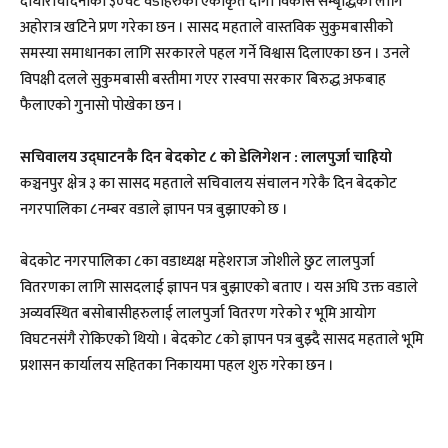
दोधाराचाँदनीका ३०वटै वडाहरुको एकीकृत दीगो विकास सम्बृद्धिका लागि
अहोरात्र खटिने प्रण गरेका छन । सासद महताले वास्तविक सुकुमबासीको
समस्या समाधानका लागि सरकारले पहल गर्ने विश्वास दिलाएका छन । उनले
विपक्षी दलले सुकुमबासी बस्तीमा गएर रास्वपा सरकार बिरुद्ध अफबाह
फैलाएको गुनासो पोखेका छन ।
सचिवालय उद्घाटनकै दिन बेदकोट ८ को डेलिगेशन : लालपुर्जा चाहियो
कञ्चनपुर क्षेत्र ३ का सासद महताले सचिवालय संचालन गरेकै दिन बेदकोट
नगरपालिका ८नम्बर वडाले ज्ञापन पत्र बुझाएको छ ।
बेदकोट नगरपालिका ८का वडाध्यक्ष महेशराज जोशीले छुट लालपुर्जा
वितरणका लागि सासदलाई ज्ञापन पत्र बुझाएको बताए । यस अघि उक्त वडाले
अव्यवस्थित बसोबासीहरुलाई लालपुर्जा वितरण गरेको र भूमि आयोग
विघटनसंगै रोकिएको थियो । बेदकोट ८को ज्ञापन पत्र बुझ्दै सासद महताले भूमि
प्रशासन कार्यालय सहितका निकायमा पहल शुरु गरेका छन ।