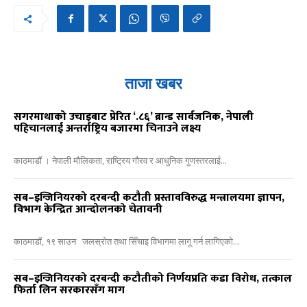
ताजा खबर
सगरमाथाको उचाइबाट प्रेरित ‘.८६’ ब्रान्ड सार्वजनिक, नेपाली
पहिचानलाई अन्तर्राष्ट्रिय बजारमा चिनाउने लक्ष्य
काठमाडौं । नेपाली मौलिकता, राष्ट्रिय गौरव र आधुनिक गुणस्तरलाई...
सब–इन्जिनियरको दरबन्दी कटौती प्रस्तावविरुद्ध मन्त्रालयमा ज्ञापन,
विभाग केन्द्रित आन्दोलनको चेतावनी
काठमाडौं, १९ साउन जलस्रोत तथा सिँचाइ विभागमा लागू गर्न लागिएको...
सब–इन्जिनियरको दरबन्दी कटौतीको निर्णयप्रति कडा विरोध, तत्काल
फिर्ता लिन सरकारसँग माग