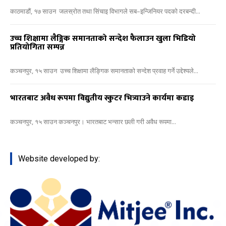
काठमाडौं, १७ साउन जलस्रोत तथा सिंचाइ विभागले सब–इन्जिनियर पदको दरबन्दी...
उच्च शिक्षामा लैङ्गिक समानताको सन्देश फैलाउन खुला भिडियो
प्रतियोगिता सम्पन्न
कञ्चनपुर, १५ साउन उच्च शिक्षामा लैङ्गिक समानताको सन्देश प्रवाह गर्ने उद्देश्यले...
भारतबाट अवैध रूपमा विद्युतीय स्कुटर भित्र्याउने कार्यमा कडाइ
कञ्चनपुर, १५ साउन कञ्चनपुर। भारतबाट भन्सार छली गरी अवैध रूपमा...
Website developed by: