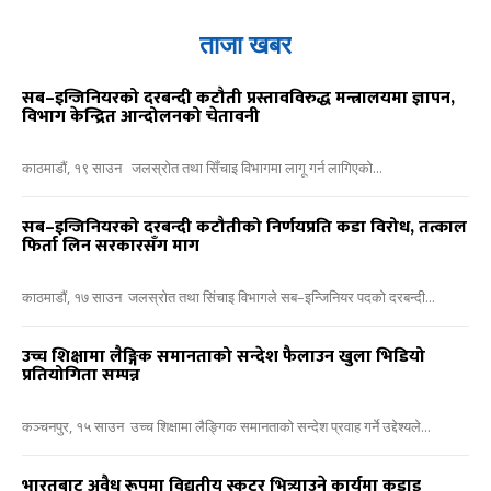
ताजा खबर
सब–इन्जिनियरको दरबन्दी कटौती प्रस्तावविरुद्ध मन्त्रालयमा ज्ञापन,
विभाग केन्द्रित आन्दोलनको चेतावनी
काठमाडौं, १९ साउन जलस्रोत तथा सिँचाइ विभागमा लागू गर्न लागिएको...
सब–इन्जिनियरको दरबन्दी कटौतीको निर्णयप्रति कडा विरोध, तत्काल
फिर्ता लिन सरकारसँग माग
काठमाडौं, १७ साउन जलस्रोत तथा सिंचाइ विभागले सब–इन्जिनियर पदको दरबन्दी...
उच्च शिक्षामा लैङ्गिक समानताको सन्देश फैलाउन खुला भिडियो
प्रतियोगिता सम्पन्न
कञ्चनपुर, १५ साउन उच्च शिक्षामा लैङ्गिक समानताको सन्देश प्रवाह गर्ने उद्देश्यले...
भारतबाट अवैध रूपमा विद्युतीय स्कुटर भित्र्याउने कार्यमा कडाइ