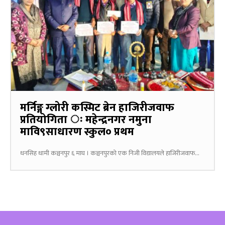
मर्निङ्ग ग्लोरी कस्मिट ब्रेन हाजिरीजवाफ
प्रतियोगिता ः महेन्द्रनगर नमुना
मावि९साधारण स्कुल० प्रथम
धनसिह धामी कञ्चनपुर ६ माघ । कञ्चनपुरको एक निजी विद्यालयले हाजिरीजवाफ...