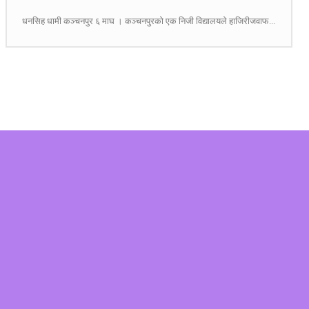
धनसिह धामी कञ्चनपुर ६ माघ । कञ्चनपुरको एक निजी विद्यालयले हाजिरीजवाफ...