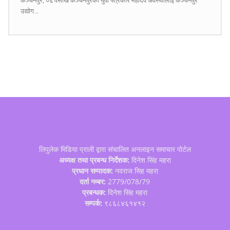
कञ्चनपुर, ०६ वैसाख कञ्चनपुरका युवा पत्रकार महादेव अवस्थीलाई कञ्चनपुर
उद्योग...
लिपुलेक मिडिया प्राली द्वारा संचालित अनलाइन समाचार पोर्टल
अध्यक्ष तथा प्रबन्ध निर्देशक:
दिनेश सिंह महरा
प्रधान सम्पादक:
नवराज सिह महरा
दर्ता नम्बर:
2779/078/79
प्रबन्धक:
दिनेश सिंह महरा
सम्पर्क:
९८६८४६१४१२