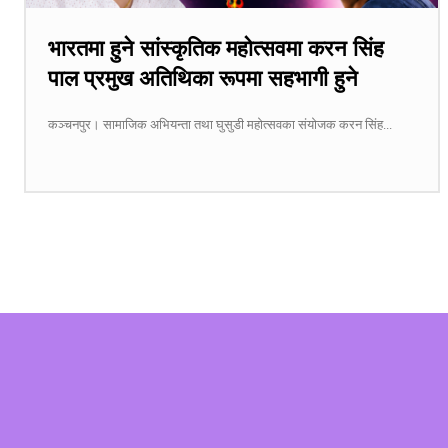
भारतमा हुने सांस्कृतिक महोत्सवमा करन सिंह
पाल प्रमुख अतिथिका रूपमा सहभागी हुने
कञ्चनपुर। सामाजिक अभियन्ता तथा घुसुडी महोत्सवका संयोजक करन सिंह...