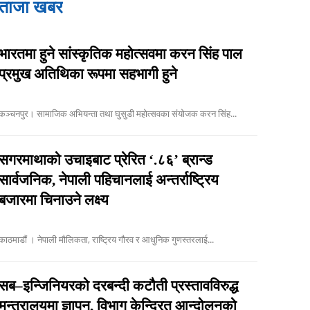
ताजा खबर
भारतमा हुने सांस्कृतिक महोत्सवमा करन सिंह पाल
प्रमुख अतिथिका रूपमा सहभागी हुने
कञ्चनपुर। सामाजिक अभियन्ता तथा घुसुडी महोत्सवका संयोजक करन सिंह...
सगरमाथाको उचाइबाट प्रेरित ‘.८६’ ब्रान्ड
सार्वजनिक, नेपाली पहिचानलाई अन्तर्राष्ट्रिय
बजारमा चिनाउने लक्ष्य
काठमाडौं । नेपाली मौलिकता, राष्ट्रिय गौरव र आधुनिक गुणस्तरलाई...
सब–इन्जिनियरको दरबन्दी कटौती प्रस्तावविरुद्ध
मन्त्रालयमा ज्ञापन, विभाग केन्द्रित आन्दोलनको