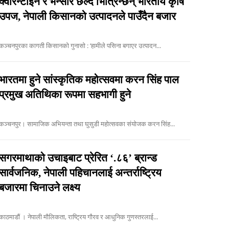
क्वारेन्टाइन र भन्सार छल्दै भित्रिन्छन् भारतीय कृषि
उपज, नेपाली किसानको उत्पादनले पाउँदैन बजार
कञ्चनपुरका कागती किसानको गुनासो : ‘हामीले पसिना बगाएर उत्पादन...
भारतमा हुने सांस्कृतिक महोत्सवमा करन सिंह पाल
प्रमुख अतिथिका रूपमा सहभागी हुने
कञ्चनपुर। सामाजिक अभियन्ता तथा घुसुडी महोत्सवका संयोजक करन सिंह...
सगरमाथाको उचाइबाट प्रेरित ‘.८६’ ब्रान्ड
सार्वजनिक, नेपाली पहिचानलाई अन्तर्राष्ट्रिय
बजारमा चिनाउने लक्ष्य
काठमाडौं । नेपाली मौलिकता, राष्ट्रिय गौरव र आधुनिक गुणस्तरलाई...