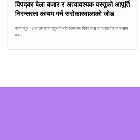
विपद्का बेला बजार र अत्यावश्यक वस्तुको आपूर्ति
निरन्तरता कायम गर्न सरोकारवालाको जोड
कञ्चनपुर,२४ साउन कञ्चनपुरको महेन्द्रनगरमा विपद् तथा आपत्कालीन अवस्थामा
बजार...