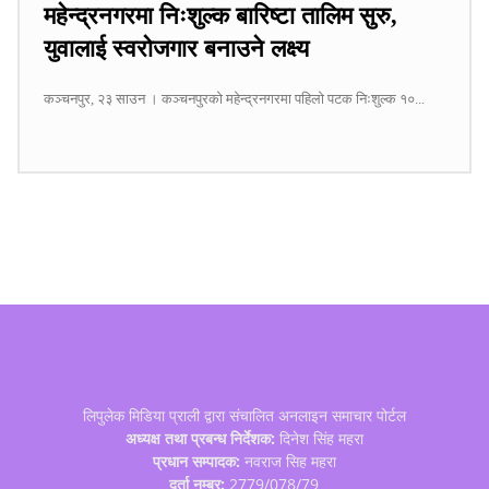
महेन्द्रनगरमा निःशुल्क बारिष्टा तालिम सुरु,
युवालाई स्वरोजगार बनाउने लक्ष्य
कञ्चनपुर, २३ साउन । कञ्चनपुरको महेन्द्रनगरमा पहिलो पटक निःशुल्क १०...
लिपुलेक मिडिया प्राली द्वारा संचालित अनलाइन समाचार पोर्टल
अध्यक्ष तथा प्रबन्ध निर्देशक:
दिनेश सिंह महरा
प्रधान सम्पादक:
नवराज सिह महरा
दर्ता नम्बर:
2779/078/79