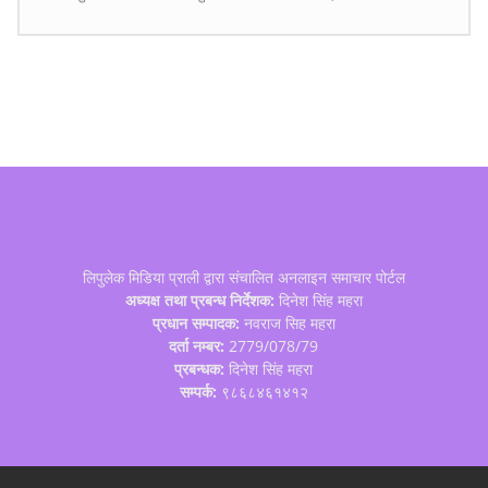
लिपुलेक मिडिया प्राली द्वारा संचालित अनलाइन समाचार पोर्टल
अध्यक्ष तथा प्रबन्ध निर्देशक:
दिनेश सिंह महरा
प्रधान सम्पादक:
नवराज सिह महरा
दर्ता नम्बर:
2779/078/79
प्रबन्धक:
दिनेश सिंह महरा
सम्पर्क:
९८६८४६१४१२