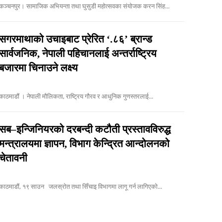
कञ्चनपुर। सामाजिक अभियन्ता तथा घुसुडी महोत्सवका संयोजक करन सिंह...
सगरमाथाको उचाइबाट प्रेरित ‘.८६’ ब्रान्ड
सार्वजनिक, नेपाली पहिचानलाई अन्तर्राष्ट्रिय
बजारमा चिनाउने लक्ष्य
काठमाडौं । नेपाली मौलिकता, राष्ट्रिय गौरव र आधुनिक गुणस्तरलाई...
सब–इन्जिनियरको दरबन्दी कटौती प्रस्तावविरुद्ध
मन्त्रालयमा ज्ञापन, विभाग केन्द्रित आन्दोलनको
चेतावनी
काठमाडौं, १९ साउन जलस्रोत तथा सिँचाइ विभागमा लागू गर्न लागिएको...