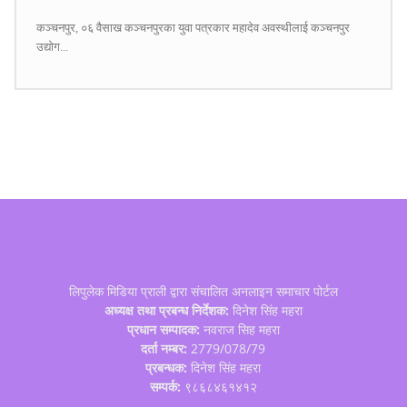
कञ्चनपुर, ०६ वैसाख कञ्चनपुरका युवा पत्रकार महादेव अवस्थीलाई कञ्चनपुर
उद्योग...
लिपुलेक मिडिया प्राली द्वारा संचालित अनलाइन समाचार पोर्टल
अध्यक्ष तथा प्रबन्ध निर्देशक:
दिनेश सिंह महरा
प्रधान सम्पादक:
नवराज सिह महरा
दर्ता नम्बर:
2779/078/79
प्रबन्धक:
दिनेश सिंह महरा
सम्पर्क:
९८६८४६१४१२