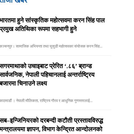
ताजा खबर
भारतमा हुने सांस्कृतिक महोत्सवमा करन सिंह पाल
प्रमुख अतिथिका रूपमा सहभागी हुने
कञ्चनपुर। सामाजिक अभियन्ता तथा घुसुडी महोत्सवका संयोजक करन सिंह...
सगरमाथाको उचाइबाट प्रेरित ‘.८६’ ब्रान्ड
सार्वजनिक, नेपाली पहिचानलाई अन्तर्राष्ट्रिय
बजारमा चिनाउने लक्ष्य
काठमाडौं । नेपाली मौलिकता, राष्ट्रिय गौरव र आधुनिक गुणस्तरलाई...
सब–इन्जिनियरको दरबन्दी कटौती प्रस्तावविरुद्ध
मन्त्रालयमा ज्ञापन, विभाग केन्द्रित आन्दोलनको