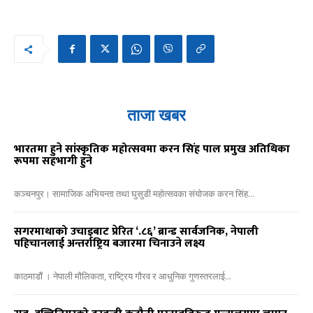
ताजा खबर
भारतमा हुने सांस्कृतिक महोत्सवमा करन सिंह पाल प्रमुख अतिथिका
रूपमा सहभागी हुने
कञ्चनपुर। सामाजिक अभियन्ता तथा घुसुडी महोत्सवका संयोजक करन सिंह...
सगरमाथाको उचाइबाट प्रेरित ‘.८६’ ब्रान्ड सार्वजनिक, नेपाली
पहिचानलाई अन्तर्राष्ट्रिय बजारमा चिनाउने लक्ष्य
काठमाडौं । नेपाली मौलिकता, राष्ट्रिय गौरव र आधुनिक गुणस्तरलाई...