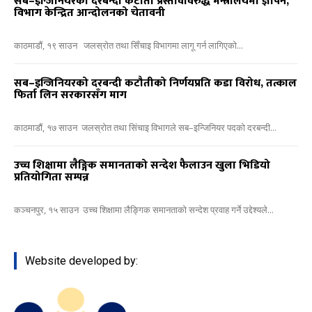
सब–इन्जिनियरको दरबन्दी कटौती प्रस्तावविरुद्ध मन्त्रालयमा ज्ञापन,
विभाग केन्द्रित आन्दोलनको चेतावनी
काठमाडौं, १९ साउन जलस्रोत तथा सिँचाइ विभागमा लागू गर्न लागिएको...
सब–इन्जिनियरको दरबन्दी कटौतीको निर्णयप्रति कडा विरोध, तत्काल
फिर्ता लिन सरकारसँग माग
काठमाडौं, १७ साउन जलस्रोत तथा सिंचाइ विभागले सब–इन्जिनियर पदको दरबन्दी...
उच्च शिक्षामा लैङ्गिक समानताको सन्देश फैलाउन खुला भिडियो
प्रतियोगिता सम्पन्न
कञ्चनपुर, १५ साउन उच्च शिक्षामा लैङ्गिक समानताको सन्देश प्रवाह गर्ने उद्देश्यले...
Website developed by: