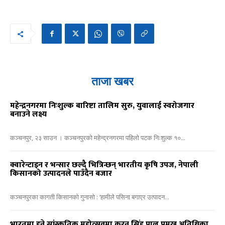
ताजा खबर
महेन्द्रनगरमा निःशुल्क बारिष्टा तालिम सुरु, युवालाई स्वरोजगार
बनाउने लक्ष्य
कञ्चनपुर, २३ साउन । कञ्चनपुरको महेन्द्रनगरमा पहिलो पटक निःशुल्क १०...
क्वारेन्टाइन र भन्सार छल्दै भित्रिन्छन् भारतीय कृषि उपज, नेपाली
किसानको उत्पादनले पाउँदैन बजार
कञ्चनपुरका कागती किसानको गुनासो : ‘हामीले पसिना बगाएर उत्पादन...
भारतमा हुने सांस्कृतिक महोत्सवमा करन सिंह पाल प्रमुख अतिथिका