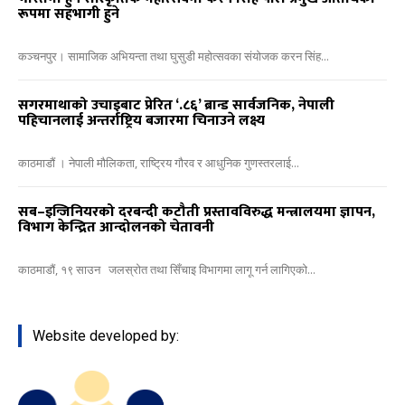
रूपमा सहभागी हुने
कञ्चनपुर। सामाजिक अभियन्ता तथा घुसुडी महोत्सवका संयोजक करन सिंह...
सगरमाथाको उचाइबाट प्रेरित ‘.८६’ ब्रान्ड सार्वजनिक, नेपाली
पहिचानलाई अन्तर्राष्ट्रिय बजारमा चिनाउने लक्ष्य
काठमाडौं । नेपाली मौलिकता, राष्ट्रिय गौरव र आधुनिक गुणस्तरलाई...
सब–इन्जिनियरको दरबन्दी कटौती प्रस्तावविरुद्ध मन्त्रालयमा ज्ञापन,
विभाग केन्द्रित आन्दोलनको चेतावनी
काठमाडौं, १९ साउन जलस्रोत तथा सिँचाइ विभागमा लागू गर्न लागिएको...
Website developed by: