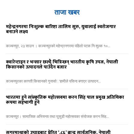
ताजा खबर
महेन्द्रनगरमा निःशुल्क बारिष्टा तालिम सुरु, युवालाई स्वरोजगार
बनाउने लक्ष्य
कञ्चनपुर, २३ साउन । कञ्चनपुरको महेन्द्रनगरमा पहिलो पटक निःशुल्क १०...
क्वारेन्टाइन र भन्सार छल्दै भित्रिन्छन् भारतीय कृषि उपज, नेपाली
किसानको उत्पादनले पाउँदैन बजार
कञ्चनपुरका कागती किसानको गुनासो : ‘हामीले पसिना बगाएर उत्पादन...
भारतमा हुने सांस्कृतिक महोत्सवमा करन सिंह पाल प्रमुख अतिथिका
रूपमा सहभागी हुने
कञ्चनपुर। सामाजिक अभियन्ता तथा घुसुडी महोत्सवका संयोजक करन सिंह...
सगरमाथाको उचाइबाट प्रेरित ‘.८६’ ब्रान्ड सार्वजनिक, नेपाली