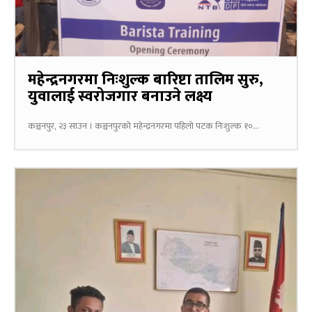
महेन्द्रनगरमा निःशुल्क बारिष्टा तालिम सुरु,
युवालाई स्वरोजगार बनाउने लक्ष्य
कञ्चनपुर, २३ साउन । कञ्चनपुरको महेन्द्रनगरमा पहिलो पटक निःशुल्क १०...