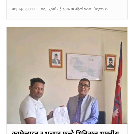
कञ्चनपुर, २३ साउन । कञ्चनपुरको महेन्द्रनगरमा पहिलो पटक निःशुल्क १०...
क्वारेन्टाइन र भन्सार छल्दै भित्रिन्छन् भारतीय