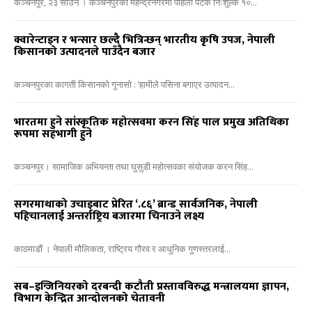
कञ्चनपुर, २३ साउन । कञ्चनपुरको महेन्द्रनगरमा पहिलो पटक निःशुल्क १०...
क्वारेन्टाइन र भन्सार छल्दै भित्रिन्छन् भारतीय कृषि उपज, नेपाली
किसानको उत्पादनले पाउँदैन बजार
कञ्चनपुरका कागती किसानको गुनासो : ‘हामीले पसिना बगाएर उत्पादन...
भारतमा हुने सांस्कृतिक महोत्सवमा करन सिंह पाल प्रमुख अतिथिका
रूपमा सहभागी हुने
कञ्चनपुर। सामाजिक अभियन्ता तथा घुसुडी महोत्सवका संयोजक करन सिंह...
सगरमाथाको उचाइबाट प्रेरित ‘.८६’ ब्रान्ड सार्वजनिक, नेपाली
पहिचानलाई अन्तर्राष्ट्रिय बजारमा चिनाउने लक्ष्य
काठमाडौं । नेपाली मौलिकता, राष्ट्रिय गौरव र आधुनिक गुणस्तरलाई...
सब–इन्जिनियरको दरबन्दी कटौती प्रस्तावविरुद्ध मन्त्रालयमा ज्ञापन,
विभाग केन्द्रित आन्दोलनको चेतावनी